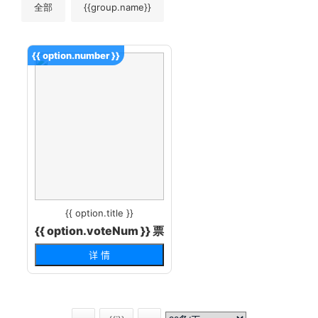
全部
{{group.name}}
{{ option.number }}
{{ option.title }}
{{ option.voteNum }} 票
详 情