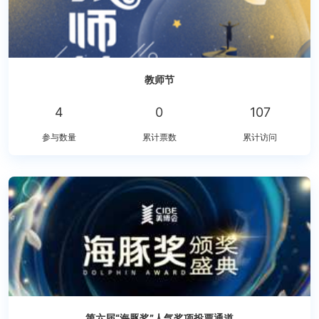
教师节
4
0
107
参与数量
累计票数
累计访问
第六届“海豚奖”人气奖项投票通道