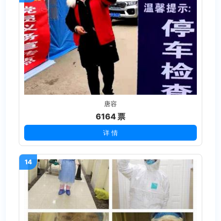
唐容
6164 票
详 情
14