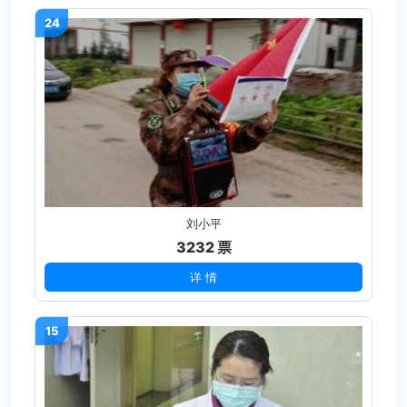
24
刘小平
3232 票
详 情
15