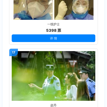
一线护士
5398 票
详 情
17
赵丹