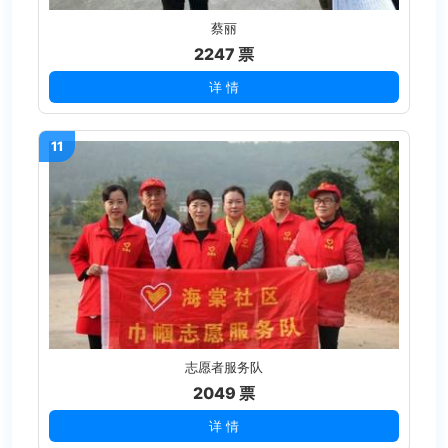
蔡丽
2247 票
详 情
11
志愿者服务队
2049 票
详 情