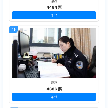
谢茂
4484 票
详 情
19
曹萍
4386 票
详 情