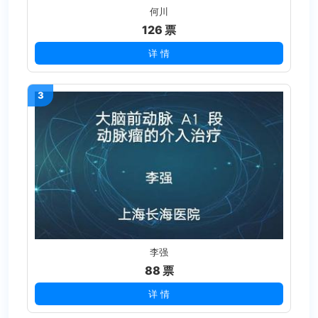
何川
126 票
详 情
3
李强
88 票
详 情