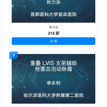
孙力泳
214 票
详 情
2