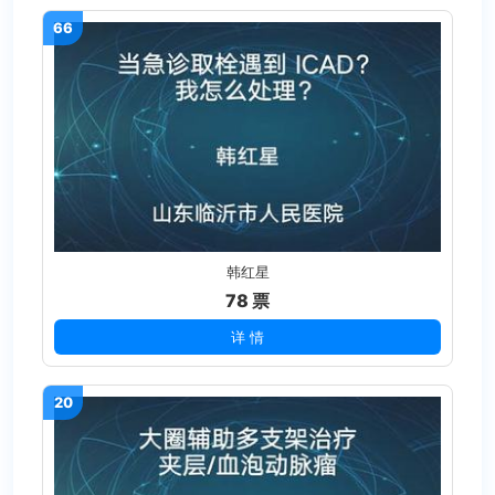
66
韩红星
78 票
详 情
20