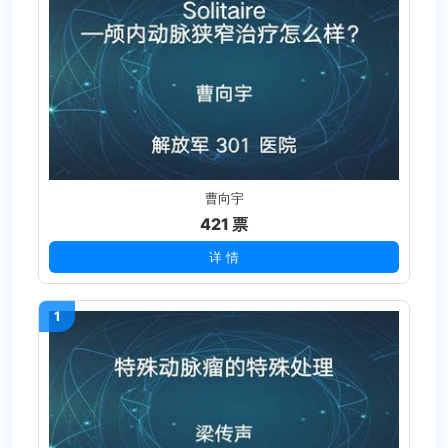
曹向宇
421 票
详 情
1