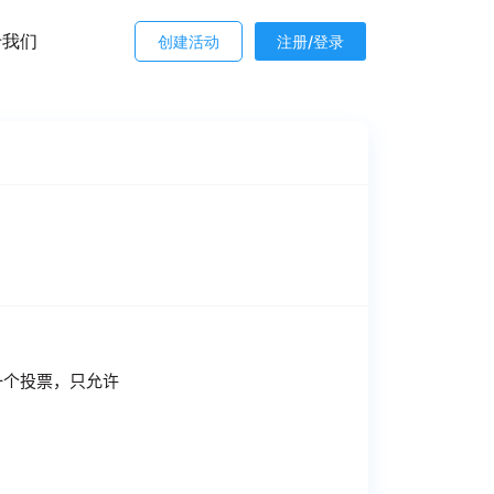
于我们
创建活动
注册/登录
一个投票，只
允许